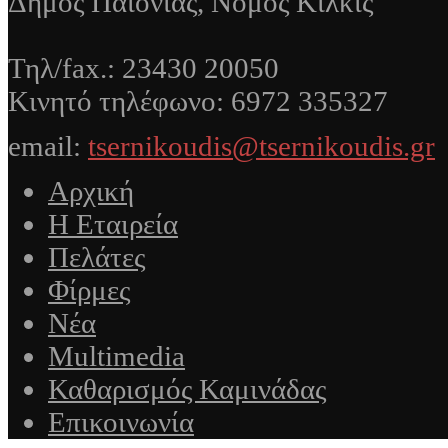
Δήμος Παιονίας, Νομός Κιλκίς
Τηλ/fax.: 23430 20050
Κινητό τηλέφωνο: 6972 335327
email:
tsernikoudis@tsernikoudis.gr
Αρχική
Η Εταιρεία
Πελάτες
Φίρμες
Νέα
Multimedia
Καθαρισμός Καμινάδας
Επικοινωνία