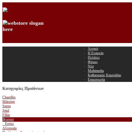
Αρχική
Η Εταιρεία
Πελάτες
Φίρμες
Νέα
Multimedia
Καθαρισμός Καμινάδας
Επικοινωνία
Κατηγορίες Προϊόντων
Chazelles
Mdesign
Supra
Jotul
Fillas
Brunner
Εστίες
Αξεσουάρ